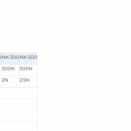
0
NK-300
NK-500
300N
500N
2N
2.5N