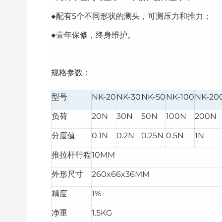
◆配有5个不同形状的测头，可测压力和推力；
◆壹年保修，终身维护。
规格参数：
型号
NK-20
NK-30
NK-50
NK-100
NK-20
负荷
20N
30N
50N
100N
200N
分度值
0.1N
0.2N
0.25N
0.5N
1N
推拉杆行程
10MM
外形尺寸
260x66x36MM
精度
1%
净重
1.5KG