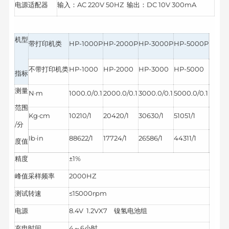
电源适配器
输入：AC 220V 50HZ 输出：DC 10V 300mA
机型
带打印机类
HP-1000P
HP-2000P
HP-3000P
HP-5000P
不带打印机类
HP-1000
HP-2000
HP-3000
HP-5000
指标
测量
N·m
1000.0/0.1
2000.0/0.1
3000.0/0.1
5000.0/0.1
范围
Kg·cm
10210/1
20420/1
30630/1
51051/1
/分
Ib·in
88622/1
17724/1
26586/1
44311/1
度值
精度
±1%
峰值采样频率
2000HZ
测试转速
≤15000rpm
电源
8.4V 1.2VX7 镍氢电池组
充电时间
4～6小时