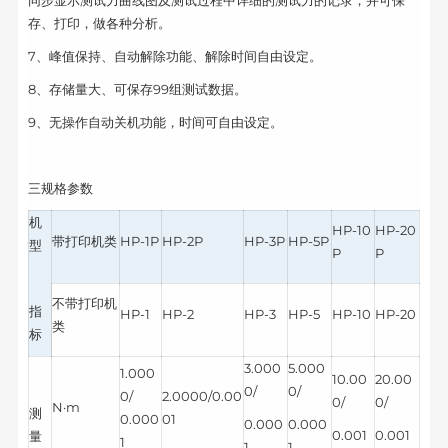
同步显示测试力曲线图及测试过程中详细的测试力的记录，并可保
存、打印，做各种分析。
7、峰值保持、自动解除功能、解除时间自由设定。
8、存储量大、可保存99组测试数据。
9、无操作自动关机功能，时间可自由设定。
三规格参数
机
HP-10
HP-20
带打印机类
HP-1P
HP-2P
HP-3P
HP-5P
型
P
P
不带打印机
指
HP-1
HP-2
HP-3
HP-5
HP-10
HP-20
类
标
3.000
5.000
1.000
10.00
20.00
0/
0/
0/
2.0000/0.00
0/
0/
N·m
测
0.000
01
0.000
0.000
0.001
0.001
量
1
1
1