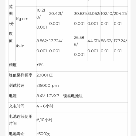
范
10.21
围
20.421/
30.631/
51.052/
102.10/
204.21/
0/
Kg·cm
/分
0.001
0.001
0.001
0.01
0.01
0.001
度
26.58
值
8.862/
17.724/
44.311/
88.62/
177.24/
6/
Ib·in
0.001
0.001
0.001
0.01
0.01
0.001
精度
±1%
峰值采样频率
2000HZ
测试转速
≤15000rpm
电源
8.4V 1.2VX7 镍氢电池组
充电时间
4～6小时
电池连续使用
约10小时
时间
电池寿命
≥300次