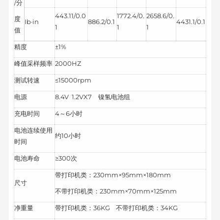
/分
443.11/0.0
1772.4/0.
2658.6/0.
度
Ib·in
886.2/0.1
4431.1/0.1
1
1
1
值
精度
±1%
峰值采样频率
2000HZ
测试转速
≤15000rpm
电源
8.4V 1.2VX7 镍氢电池组
充电时间
4～6小时
电池连续使用
约10小时
时间
电池寿命
≥300次
带打印机类：230mm×95mm×180mm
尺寸
不带打印机类：230mm×70mm×125mm
净重量
带打印机类：36KG 不带打印机类：34KG