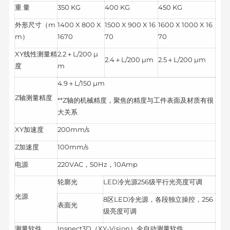
重 量
350 KG
400 KG
450 KG
外形尺寸（m
1400 X 800 X
1500 X 900 X 16
1600 X 1000 X 16
m）
1670
70
70
XY线性测量精
2.2＋L/200 μ
2.4＋L/200 μm
2.5＋L/200 μm
度
m
4.9＋L/150 μm
Z轴测量精度
**Z轴的机械精度，聚焦的精度与工件表面及材质有很
大关系
XY加速度
200mm/s
Z加速度
100mm/s
电源
220VAC，50Hz，10Amp
轮廓光
LED冷光源256级平行光亮度可调
光源
8区LED冷光源，各段独立操控，256
表面光
级亮度可调
测量软件
Inspect3D（XY-Vision）全自动测量软件