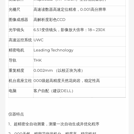
光栅尺
高速读数器高速定位精准，0.001高分辨率
图像成感器
高解析度彩色CCD
光学镜头
6.5:1变倍镜头，影像放大倍率：18～230X
高速运控系统
UWC
精密电机
Leading Technology
导轨
THK
重复精度
0.002mm （以校正块为准）
机台底座立柱
000级超高精度天然花岗岩，稳定性高
电脑
客户自配（建议DELL）
仪器特点
1、超精密全自动测量，测量一次自动生成并优化程序
2、000天然，精密花岗岩机台，精度高、稳定性好